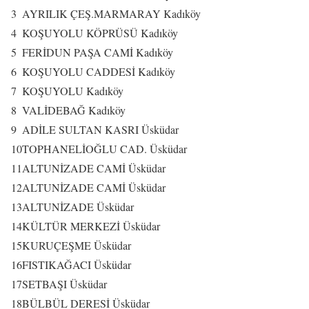
3
AYRILIK ÇEŞ.MARMARAY
Kadıköy
4
KOŞUYOLU KÖPRÜSÜ
Kadıköy
5
FERİDUN PAŞA CAMİ
Kadıköy
6
KOŞUYOLU CADDESİ
Kadıköy
7
KOŞUYOLU
Kadıköy
8
VALİDEBAĞ
Kadıköy
9
ADİLE SULTAN KASRI
Üsküdar
10
TOPHANELİOĞLU CAD.
Üsküdar
11
ALTUNİZADE CAMİ
Üsküdar
12
ALTUNİZADE CAMİ
Üsküdar
13
ALTUNİZADE
Üsküdar
14
KÜLTÜR MERKEZİ
Üsküdar
15
KURUÇEŞME
Üsküdar
16
FISTIKAĞACI
Üsküdar
17
SETBAŞI
Üsküdar
18
BÜLBÜL DERESİ
Üsküdar