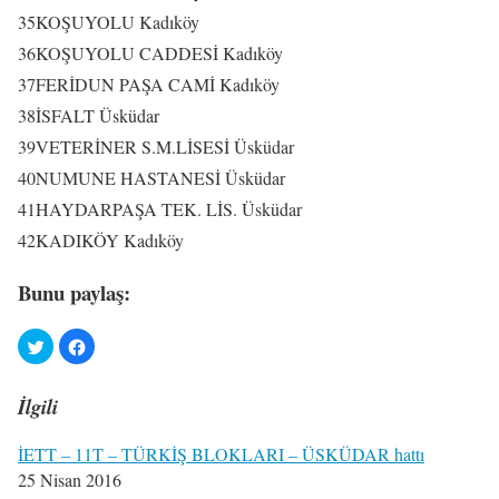
35
KOŞUYOLU
Kadıköy
36
KOŞUYOLU CADDESİ
Kadıköy
37
FERİDUN PAŞA CAMİ
Kadıköy
38
İSFALT
Üsküdar
39
VETERİNER S.M.LİSESİ
Üsküdar
40
NUMUNE HASTANESİ
Üsküdar
41
HAYDARPAŞA TEK. LİS.
Üsküdar
42
KADIKÖY
Kadıköy
Bunu paylaş:
İlgili
İETT – 11T – TÜRKİŞ BLOKLARI – ÜSKÜDAR hattı
25 Nisan 2016