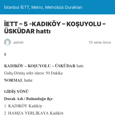
İstanbul İETT, Metro, Metrobüs Durakları
İETT – 5 -KADIKÖY – KOŞUYOLU –
ÜSKÜDAR hattı
admin
10 sene önce
5
KADIKÖY – KOŞUYOLU – ÜSKÜDAR
hattı
Gidiş-Dönüş sefer süresi: 50 Dakika
NORMAL
hattır.
GİDİŞ YÖNÜ
Durak Adı / Bulunduğu ilçe
1
KADIKÖY
Kadıköy
2
HAMZA YERLİKAYA
Kadıköy