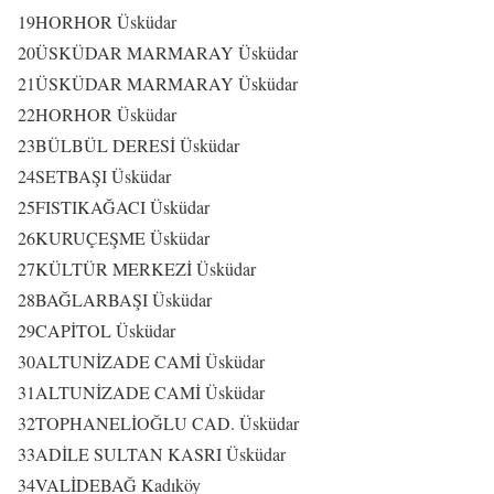
19
HORHOR
Üsküdar
20
ÜSKÜDAR MARMARAY
Üsküdar
21
ÜSKÜDAR MARMARAY
Üsküdar
22
HORHOR
Üsküdar
23
BÜLBÜL DERESİ
Üsküdar
24
SETBAŞI
Üsküdar
25
FISTIKAĞACI
Üsküdar
26
KURUÇEŞME
Üsküdar
27
KÜLTÜR MERKEZİ
Üsküdar
28
BAĞLARBAŞI
Üsküdar
29
CAPİTOL
Üsküdar
30
ALTUNİZADE CAMİ
Üsküdar
31
ALTUNİZADE CAMİ
Üsküdar
32
TOPHANELİOĞLU CAD.
Üsküdar
33
ADİLE SULTAN KASRI
Üsküdar
34
VALİDEBAĞ
Kadıköy